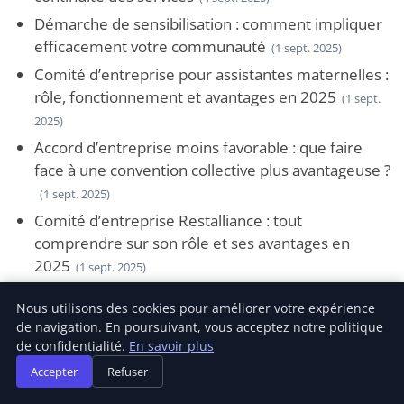
Démarche de sensibilisation : comment impliquer
efficacement votre communauté
(1 sept. 2025)
Comité d’entreprise pour assistantes maternelles :
rôle, fonctionnement et avantages en 2025
(1 sept.
2025)
Accord d’entreprise moins favorable : que faire
face à une convention collective plus avantageuse ?
(1 sept. 2025)
Comité d’entreprise Restalliance : tout
comprendre sur son rôle et ses avantages en
2025
(1 sept. 2025)
comité d’entreprise MMA : quels avantages pour
Nous utilisons des cookies pour améliorer votre expérience
les salariés en 2025 ?
(1 sept. 2025)
de navigation. En poursuivant, vous acceptez notre politique
Les bienfaits du corossol pour la santé : ce que
de confidentialité.
En savoir plus
vous devez savoir en 2025
(1 sept. 2025)
Accepter
Refuser
Chaîne d’approvisionnement : optimiser la gestion