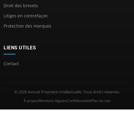
Droit des brevets
Litiges en contrefaçon
Protection des marques
LIENS UTILES
Contact
© 2026 Avocat Propriete Intellectuelle. Tous droits réservés.
À propos
Mentions légales
Confidentialité
Plan du site