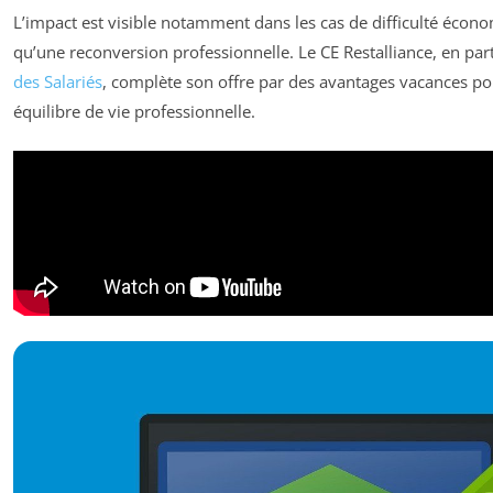
L’impact est visible notamment dans les cas de difficulté écon
qu’une reconversion professionnelle. Le CE Restalliance, en p
des Salariés
, complète son offre par des avantages vacances po
équilibre de vie professionnelle.