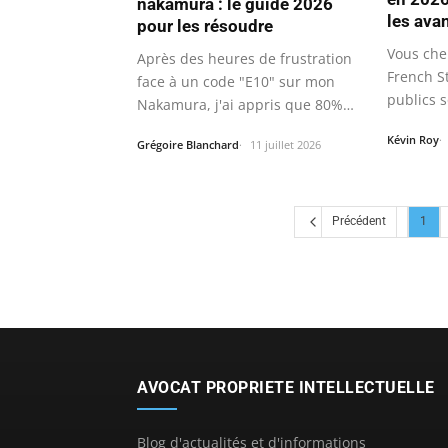
nakamura : le guide 2026
les ava
pour les résoudre
Vous che
Après des heures de frustration
French S
face à un code "E10" sur mon
publics s
Nakamura, j'ai appris que 80%
des…
Kévin Roy
Grégoire Blanchard
11 juillet 2026
Précédent
1
AVOCAT PROPRIETE INTELLECTUELLE
Blog d'actualités et d'informations