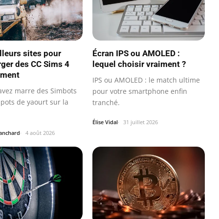
lleurs sites pour
Écran IPS ou AMOLED :
rger des CC Sims 4
lequel choisir vraiment ?
ement
IPS ou AMOLED : le match ultime
avez marre des Simbots
pour votre smartphone enfin
pots de yaourt sur la
tranché.
Élise Vidal
31 juillet 2026
lanchard
4 août 2026