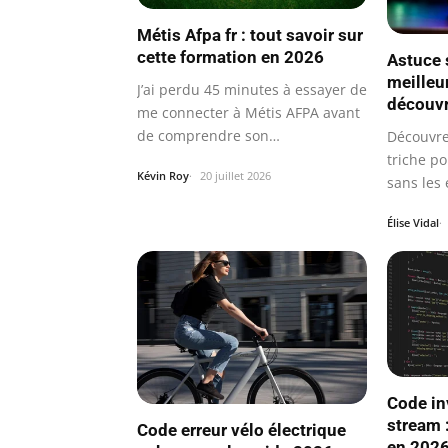
Métis Afpa fr : tout savoir sur
cette formation en 2026
Astuce 
meilleu
J’ai perdu 45 minutes à essayer de
découvr
me connecter à Métis AFPA avant
de comprendre son…
Découvre
triche po
Kévin Roy
20 juillet 2026
sans les
Élise Vidal
Code in
stream 
Code erreur vélo électrique
en 2026 