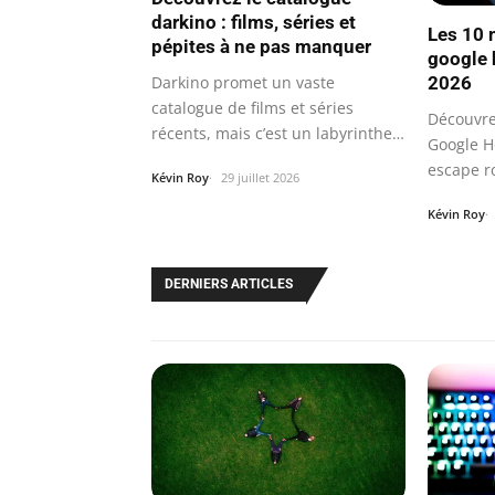
darkino : films, séries et
Les 10 
pépites à ne pas manquer
google 
2026
Darkino promet un vaste
catalogue de films et séries
Découvre
récents, mais c’est un labyrinthe
Google H
sans…
escape r
Kévin Roy
29 juillet 2026
astuces
Kévin Roy
DERNIERS ARTICLES