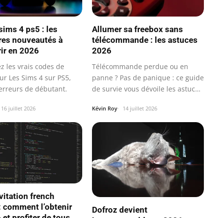
sims 4 ps5 : les
Allumer sa freebox sans
res nouveautés à
télécommande : les astuces
ir en 2026
2026
z les vrais codes de
Télécommande perdue ou en
ur Les Sims 4 sur PS5,
panne ? Pas de panique : ce guide
 erreurs de débutant.
de survie vous dévoile les astuces
de…
16 juillet 2026
Kévin Roy
14 juillet 2026
vitation french
: comment l’obtenir
Dofroz devient
et profiter de tous