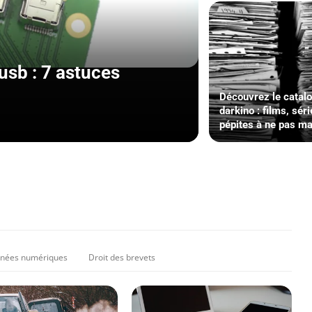
sb : 7 astuces
Découvrez le catal
darkino : films, séri
pépites à ne pas m
nées numériques
Droit des brevets