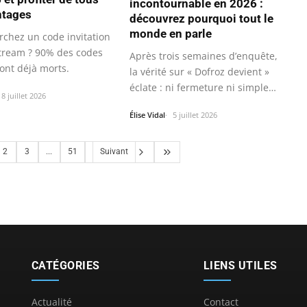
incontournable en 2026 :
ntages
découvrez pourquoi tout le
monde en parle
rchez un code invitation
tream ? 90% des codes
Après trois semaines d’enquête,
ont déjà morts.
la vérité sur « Dofroz devient »
éclate : ni fermeture ni simple…
8 juillet 2026
Élise Vidal
5 juillet 2026
2
3
...
51
Suivant
CATÉGORIES
LIENS UTILES
Actualité
Contact