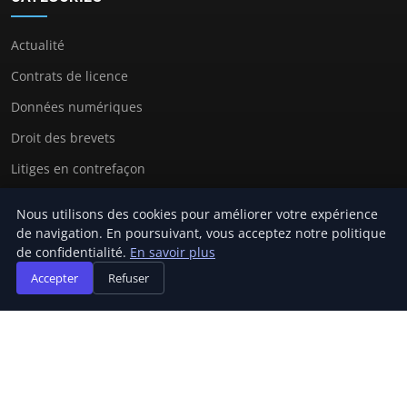
Actualité
Contrats de licence
Données numériques
Droit des brevets
Litiges en contrefaçon
Protection des marques
Nous utilisons des cookies pour améliorer votre expérience
de navigation. En poursuivant, vous acceptez notre politique
de confidentialité.
En savoir plus
LIENS UTILES
Accepter
Refuser
Contact
© 2026 Avocat Propriete Intellectuelle. Tous droits réservés.