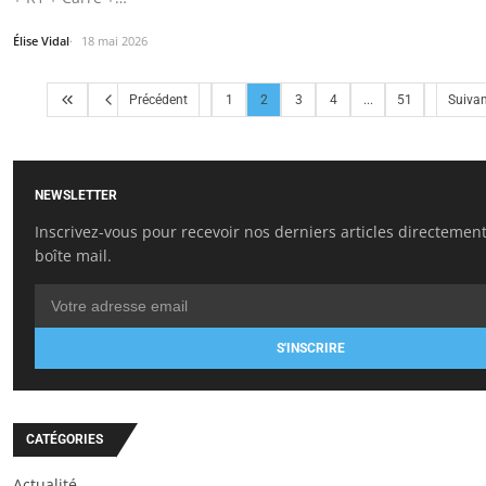
Élise Vidal
18 mai 2026
Précédent
1
2
3
4
...
51
Suiva
NEWSLETTER
Inscrivez-vous pour recevoir nos derniers articles directemen
boîte mail.
S'INSCRIRE
CATÉGORIES
Actualité