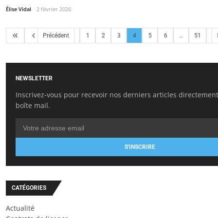
Élise Vidal
2 février 2026
Précédent
1
2
3
4
5
6
...
51
NEWSLETTER
Inscrivez-vous pour recevoir nos derniers articles directemen
boîte mail.
S'INSCRIRE
CATÉGORIES
Actualité