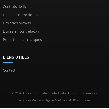
Contrats de licence
Données numériques
Droit des brevets
Litiges en contrefaçon
Protection des marques
LIENS UTILES
Contact
© 2026 Avocat Propriete Intellectuelle. Tous droits réservés.
À propos
Mentions légales
Confidentialité
Plan du site