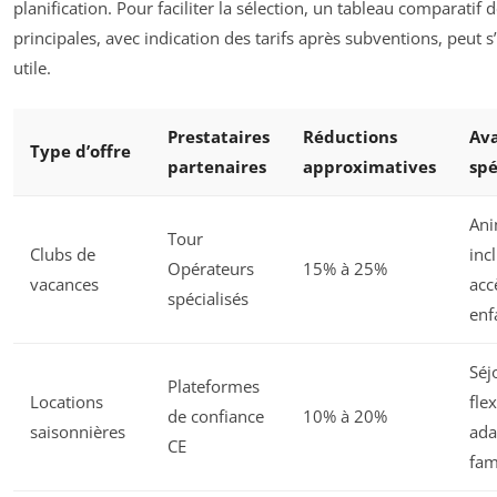
planification. Pour faciliter la sélection, un tableau comparatif d
principales, avec indication des tarifs après subventions, peut s
utile.
Prestataires
Réductions
Av
Type d’offre
partenaires
approximatives
spé
Ani
Tour
Clubs de
inc
Opérateurs
15% à 25%
vacances
acc
spécialisés
enf
Séj
Plateformes
Locations
flex
de confiance
10% à 20%
saisonnières
ada
CE
fam