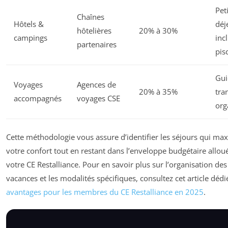
Pet
Chaînes
Hôtels &
déj
hôtelières
20% à 30%
campings
inc
partenaires
pis
Gui
Voyages
Agences de
20% à 35%
tra
accompagnés
voyages CSE
org
Cette méthodologie vous assure d’identifier les séjours qui ma
votre confort tout en restant dans l’enveloppe budgétaire allou
votre CE Restalliance. Pour en savoir plus sur l’organisation des
vacances et les modalités spécifiques, consultez cet article dédi
avantages pour les membres du CE Restalliance en 2025
.