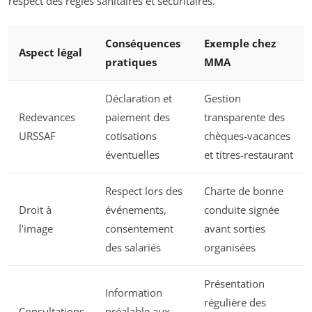
respect des règles sanitaires et sécuritaires.
Conséquences
Exemple chez
Aspect légal
pratiques
MMA
Déclaration et
Gestion
Redevances
paiement des
transparente des
URSSAF
cotisations
chèques-vacances
éventuelles
et titres-restaurant
Respect lors des
Charte de bonne
Droit à
événements,
conduite signée
l’image
consentement
avant sorties
des salariés
organisées
Présentation
Information
régulière des
Consultations
préalable aux