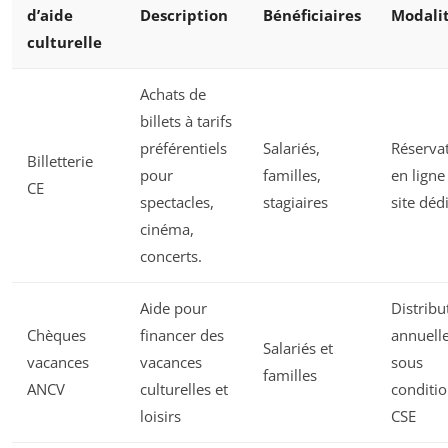
d’aide
Description
Bénéficiaires
Modali
culturelle
Achats de
billets à tarifs
préférentiels
Salariés,
Réserva
Billetterie
pour
familles,
en ligne
CE
spectacles,
stagiaires
site déd
cinéma,
concerts.
Aide pour
Distribu
Chèques
financer des
annuell
Salariés et
vacances
vacances
sous
familles
ANCV
culturelles et
conditi
loisirs
CSE