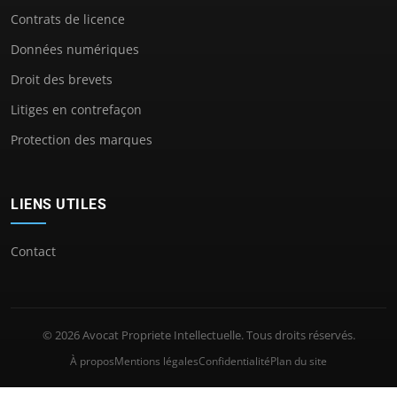
Contrats de licence
Données numériques
Droit des brevets
Litiges en contrefaçon
Protection des marques
LIENS UTILES
Contact
© 2026 Avocat Propriete Intellectuelle. Tous droits réservés.
À propos
Mentions légales
Confidentialité
Plan du site