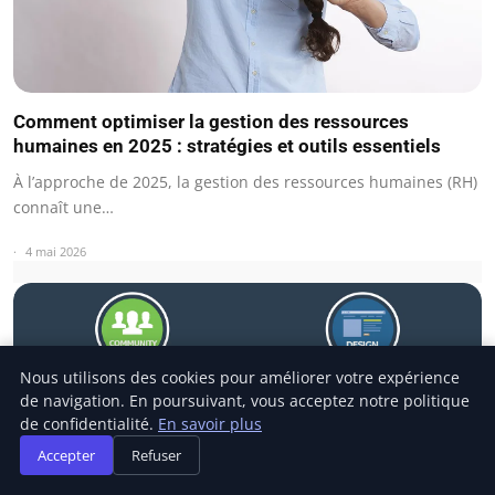
Comment optimiser la gestion des ressources
humaines en 2025 : stratégies et outils essentiels
À l’approche de 2025, la gestion des ressources humaines (RH)
connaît une…
4 mai 2026
Nous utilisons des cookies pour améliorer votre expérience
de navigation. En poursuivant, vous acceptez notre politique
de confidentialité.
En savoir plus
Accepter
Refuser