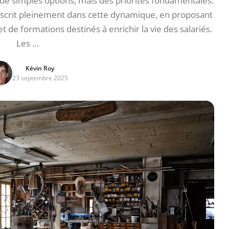
e simples options, mais des priorités fondamentales.
nscrit pleinement dans cette dynamique, en proposant
 de formations destinés à enrichir la vie des salariés.
Les …
Kévin Roy
23 septembre 2025