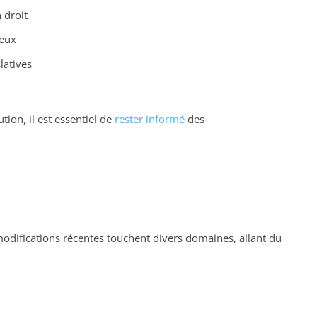
 droit
jeux
latives
ion, il est essentiel de
rester informé
des
modifications récentes touchent divers domaines, allant du