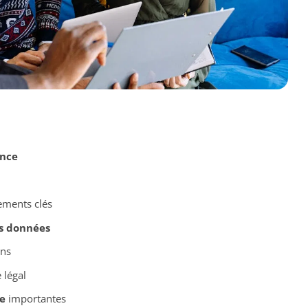
nce
ements clés
s données
ons
 légal
e
importantes