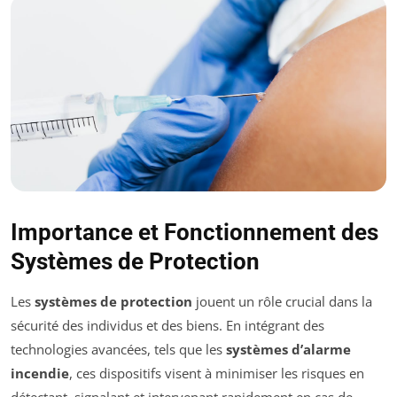
Importance et Fonctionnement des
Systèmes de Protection
Les
systèmes de protection
jouent un rôle crucial dans la
sécurité des individus et des biens. En intégrant des
technologies avancées, tels que les
systèmes d’alarme
incendie
, ces dispositifs visent à minimiser les risques en
détectant, signalant et intervenant rapidement en cas de