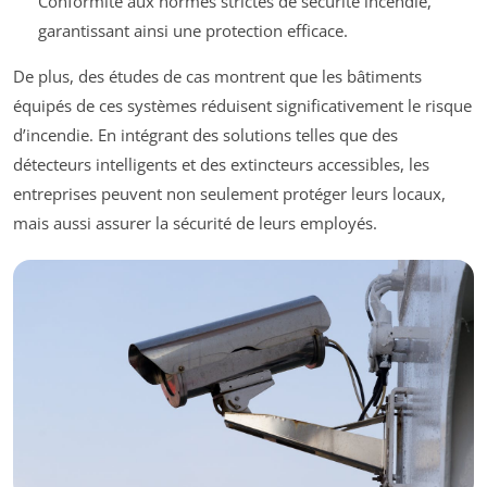
Conformité aux normes strictes de sécurité incendie,
garantissant ainsi une protection efficace.
De plus, des études de cas montrent que les bâtiments
équipés de ces systèmes réduisent significativement le risque
d’incendie. En intégrant des solutions telles que des
détecteurs intelligents et des extincteurs accessibles, les
entreprises peuvent non seulement protéger leurs locaux,
mais aussi assurer la sécurité de leurs employés.