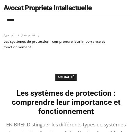
Avocat Propriete Intellectuelle
Accueil
Actualité
Les systèmes de protection : comprendre leur importance et
fonctionnement
ACTUALITÉ
Les systèmes de protection :
comprendre leur importance et
fonctionnement
EN BREF Distinguer les différents types de systèmes