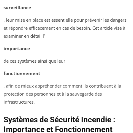
surveillance
, leur mise en place est essentielle pour prévenir les dangers
et répondre efficacement en cas de besoin. Cet article vise à
examiner en détail l’
importance
de ces systèmes ainsi que leur
fonctionnement
, afin de mieux appréhender comment ils contribuent à la
protection des personnes et à la sauvegarde des
infrastructures.
Systèmes de Sécurité Incendie :
Importance et Fonctionnement