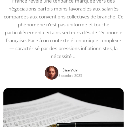
France révèle une tendance marquée vers des
négociations parfois moins favorables aux salariés
comparées aux conventions collectives de branche. Ce
phénomène n’est pas uniforme et touche
particulièrement certains secteurs clés de l’économie
française. Face à un contexte économique complexe
— caractérisé par des pressions inflationnistes, la
nécessité …
Élise Vidal
3 octobre 2025