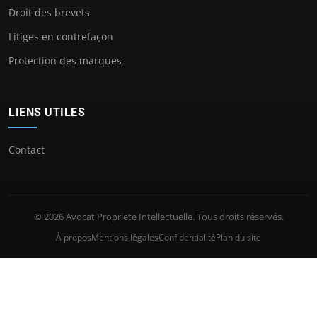
Droit des brevets
Litiges en contrefaçon
Protection des marques
LIENS UTILES
Contact
© 2026 Avocat Propriete Intellectuelle. Tous droits réservés.
À propos
Mentions légales
Confidentialité
Plan du site