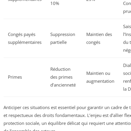
10%
Con
pru
Sai
Congés payés
Suppression
Maintien des
l’In
supplémentaires
partielle
congés
du t
nég
Dia
Réduction
Maintien ou
soci
Primes
des primes
augmentation
ren
d’ancienneté
la 
Anticiper ces situations est essentiel pour garantir un cadre de t
et respectueux des droits fondamentaux. L’enjeu est d’allier flexi
protection sociale, un équilibre délicat qui requiert une attenti
de l’ensemble des acteurs.