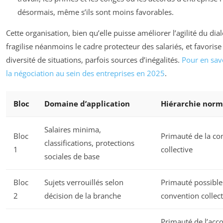
désormais, même s’ils sont moins favorables.
Cette organisation, bien qu’elle puisse améliorer l’agilité du dia
fragilise néanmoins le cadre protecteur des salariés, et favoris
diversité de situations, parfois sources d’inégalités.
Pour en savo
la négociation au sein des entreprises en 2025
.
Bloc
Domaine d’application
Hiérarchie norm
Salaires minima,
Bloc
Primauté de la co
classifications, protections
1
collective
sociales de base
Bloc
Sujets verrouillés selon
Primauté possible
2
décision de la branche
convention collect
Primauté de l’acc