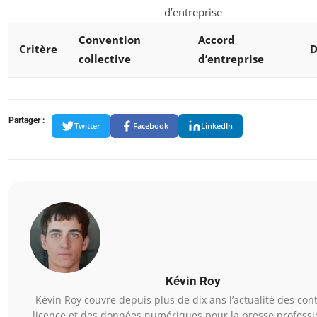
d’entreprise
Convention
Accord
Critère
D
collective
d’entreprise
Partager :
Twitter
Facebook
LinkedIn
Kévin Roy
Kévin Roy couvre depuis plus de dix ans l’actualité des con
licence et des données numériques pour la presse professi