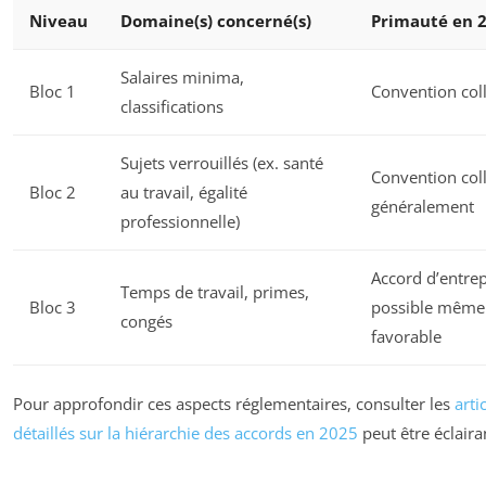
Niveau
Domaine(s) concerné(s)
Primauté en 
Salaires minima,
Bloc 1
Convention coll
classifications
Sujets verrouillés (ex. santé
Convention coll
Bloc 2
au travail, égalité
généralement
professionnelle)
Accord d’entrep
Temps de travail, primes,
Bloc 3
possible même
congés
favorable
Pour approfondir ces aspects réglementaires, consulter les
arti
détaillés sur la hiérarchie des accords en 2025
peut être éclaira