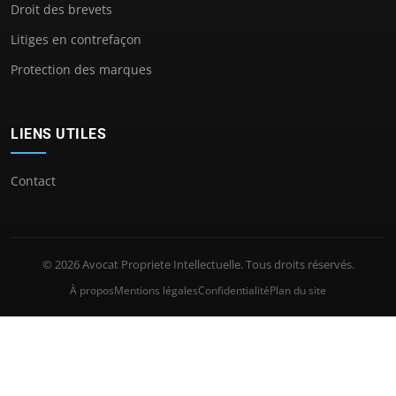
Droit des brevets
Litiges en contrefaçon
Protection des marques
LIENS UTILES
Contact
© 2026 Avocat Propriete Intellectuelle. Tous droits réservés.
À propos
Mentions légales
Confidentialité
Plan du site