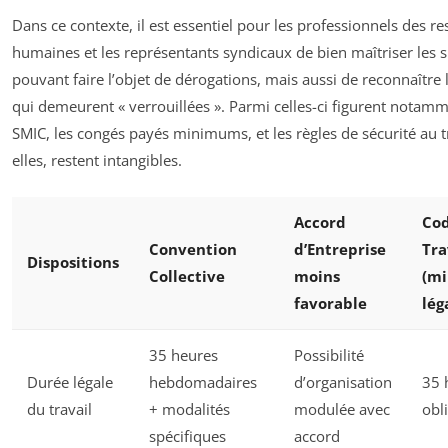
Dans ce contexte, il est essentiel pour les professionnels des r
humaines et les représentants syndicaux de bien maîtriser les s
pouvant faire l’objet de dérogations, mais aussi de reconnaître 
qui demeurent « verrouillées ». Parmi celles-ci figurent notamm
SMIC, les congés payés minimums, et les règles de sécurité au tr
elles, restent intangibles.
Accord
Co
Convention
d’Entreprise
Tra
Dispositions
Collective
moins
(m
favorable
lég
35 heures
Possibilité
Durée légale
hebdomadaires
d’organisation
35 
du travail
+ modalités
modulée avec
obl
spécifiques
accord