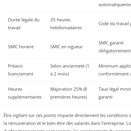
automatiqueme
Durée légale du
35 heures
Code du travail
travail
hebdomadaires
SMIC garanti
SMIC horaire
SMIC en vigueur
obligatoirement
Préavis
Selon ancienneté (1
Minimum appli
licenciement
à 2 mois)
conformément 
Heures
Majoration 25% (8
Taux légal min
supplémentaires
premières heures)
garanti
Être vigilant sur ces points impacte directement les conditions d
la rémunération et le bien-être des salariés dans l’entreprise. L
dysfonctionnements sont repérés, les représentants du person