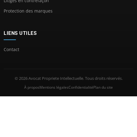
Litiges en contrefaçon
Protection des marques
LIENS UTILES
Contact
© 2026 Avocat Propriete Intellectuelle. Tous droits réservés.
À propos
Mentions légales
Confidentialité
Plan du site