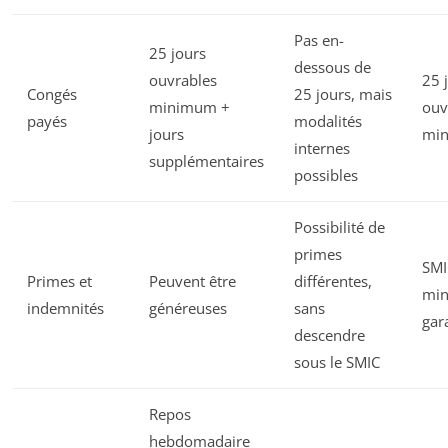
Pas en-
25 jours
dessous de
ouvrables
25 
Congés
25 jours, mais
minimum +
ouv
payés
modalités
jours
mi
internes
supplémentaires
possibles
Possibilité de
primes
SMI
Primes et
Peuvent être
différentes,
mi
indemnités
généreuses
sans
gar
descendre
sous le SMIC
Repos
hebdomadaire