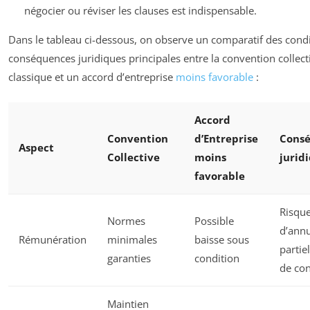
négocier ou réviser les clauses est indispensable.
Dans le tableau ci-dessous, on observe un comparatif des condi
conséquences juridiques principales entre la convention collect
classique et un accord d’entreprise
moins favorable
:
Accord
Convention
d’Entreprise
Cons
Aspect
Collective
moins
jurid
favorable
Risqu
Normes
Possible
d’annu
Rémunération
minimales
baisse sous
partie
garanties
condition
de con
Maintien