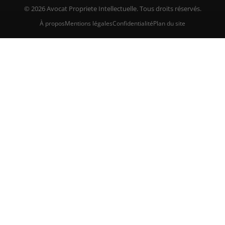
© 2026 Avocat Propriete Intellectuelle. Tous droits réservés.
À propos
Mentions légales
Confidentialité
Plan du site