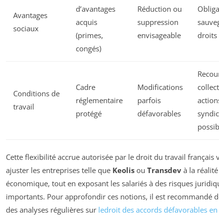
d’avantages
Réduction ou
Obliga
Avantages
acquis
suppression
sauve
sociaux
(primes,
envisageable
droits
congés)
Recou
Cadre
Modifications
collect
Conditions de
réglementaire
parfois
action
travail
protégé
défavorables
syndic
possib
Cette flexibilité accrue autorisée par le droit du travail français 
ajuster les entreprises telle que
Keolis
ou
Transdev
à la réalité
économique, tout en exposant les salariés à des risques juridiq
importants. Pour approfondir ces notions, il est recommandé d
des analyses régulières sur
ledroit des accords défavorables e