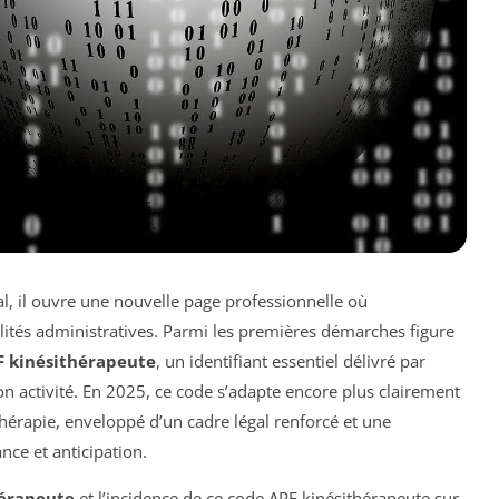
al, il ouvre une nouvelle page professionnelle où
ilités administratives. Parmi les premières démarches figure
 kinésithérapeute
, un identifiant essentiel délivré par
on activité. En 2025, ce code s’adapte encore plus clairement
sithérapie, enveloppé d’un cadre légal renforcé et une
ce et anticipation.
hérapeute
et l’incidence de ce code APE kinésithérapeute sur