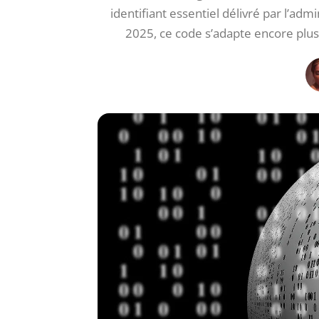
identifiant essentiel délivré par l’adm
2025, ce code s’adapte encore plus 