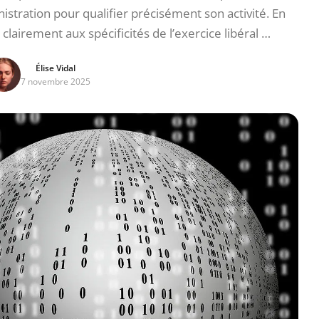
inistration pour qualifier précisément son activité. En
clairement aux spécificités de l’exercice libéral …
Élise Vidal
7 novembre 2025