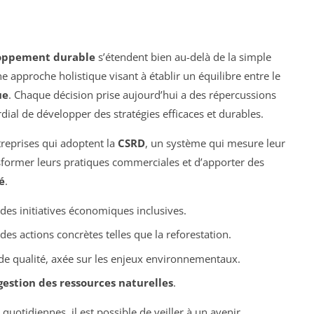
oppement durable
s’étendent bien au-delà de la simple
ne approche holistique visant à établir un équilibre entre le
ue
. Chaque décision prise aujourd’hui a des répercussions
rdial de développer des stratégies efficaces et durables.
treprises qui adoptent la
CSRD
, un système qui mesure leur
nsformer leurs pratiques commerciales et d’apporter des
é
.
s initiatives économiques inclusives.
des actions concrètes telles que la reforestation.
e qualité, axée sur les enjeux environnementaux.
gestion des ressources naturelles
.
uotidiennes, il est possible de veiller à un avenir