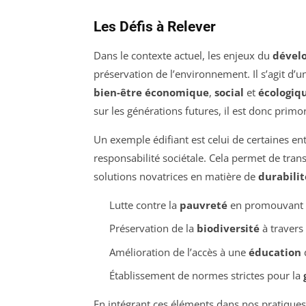
Les Défis à Relever
Dans le contexte actuel, les enjeux du
dével
préservation de l’environnement. Il s’agit d’u
bien-être économique
,
social
et
écologiq
sur les générations futures, il est donc primo
Un exemple édifiant est celui de certaines en
responsabilité sociétale. Cela permet de tra
solutions novatrices en matière de
durabilit
Lutte contre la
pauvreté
en promouvant de
Préservation de la
biodiversité
à travers 
Amélioration de l’accès à une
éducation
d
Établissement de normes strictes pour la
En intégrant ces éléments dans nos pratiques q