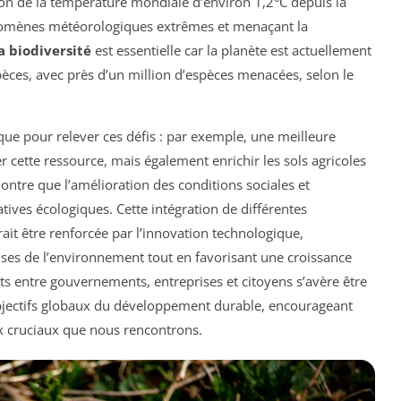
on de la température mondiale d’environ 1,2°C depuis la
énomènes météorologiques extrêmes et menaçant la
a biodiversité
est essentielle car la planète est actuellement
pèces, avec près d’un million d’espèces menacées, selon le
que pour relever ces défis : par exemple, une meilleure
 cette ressource, mais également enrichir les sols agricoles
montre que l’amélioration des conditions sociales et
atives écologiques. Cette intégration de différentes
t être renforcée par l’innovation technologique,
ses de l’environnement tout en favorisant une croissance
rts entre gouvernements, entreprises et citoyens s’avère être
objectifs globaux du développement durable, encourageant
x cruciaux que nous rencontrons.