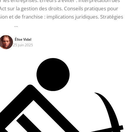
 les entreprises. Erreurs à éviter : interprétation des
Act sur la gestion des droits. Conseils pratiques pour
on et de franchise : implications juridiques. Stratégies
…
Élise Vidal
25 juin 2025