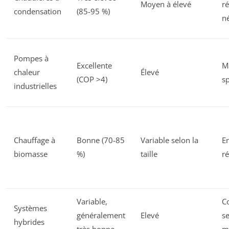
Moyen à élevé
ré
condensation
(85-95 %)
n
Pompes à
Excellente
M
chaleur
Élevé
(COP >4)
sp
industrielles
Chauffage à
Bonne (70-85
Variable selon la
En
biomasse
%)
taille
ré
Variable,
C
Systèmes
généralement
Elevé
se
hybrides
très bonne
m