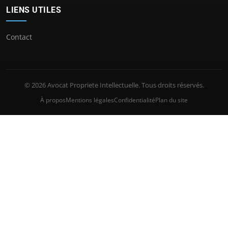
LIENS UTILES
Contact
© 2026 Avocat Propriete Intellectuelle. Tous droits réservés.
À propos
Mentions légales
Confidentialité
Plan du site