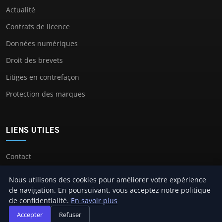
Actualité
Contrats de licence
Données numériques
Droit des brevets
Litiges en contrefaçon
Protection des marques
LIENS UTILES
Contact
Nous utilisons des cookies pour améliorer votre expérience
de navigation. En poursuivant, vous acceptez notre politique
de confidentialité.
En savoir plus
© 2026 Avocat Propriete Intellectuelle. Tous droits réservés.
Accepter
Refuser
À propos
Mentions légales
Confidentialité
Plan du site