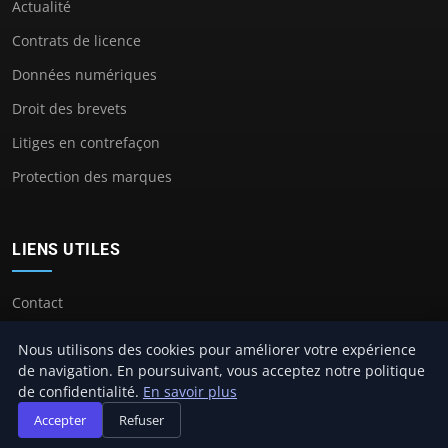
Actualité
Contrats de licence
Données numériques
Droit des brevets
Litiges en contrefaçon
Protection des marques
LIENS UTILES
Contact
Nous utilisons des cookies pour améliorer votre expérience
de navigation. En poursuivant, vous acceptez notre politique
de confidentialité.
En savoir plus
© 2026 Avocat Propriete Intellectuelle. Tous droits réservés.
Accepter
Refuser
À propos
Mentions légales
Confidentialité
Plan du site