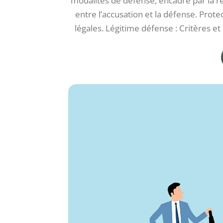
modalités de défense, encadré par la re
entre l’accusation et la défense. Prote
légales. Légitime défense : Critères e