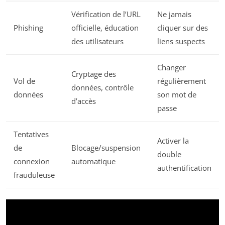
Vérification de l’URL
Ne jamais
Phishing
officielle, éducation
cliquer sur des
des utilisateurs
liens suspects
Changer
Cryptage des
Vol de
régulièrement
données, contrôle
données
son mot de
d’accès
passe
Tentatives
Activer la
de
Blocage/suspension
double
connexion
automatique
authentification
frauduleuse