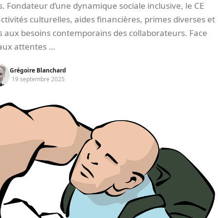
és. Fondateur d’une dynamique sociale inclusive, le CE
ctivités culturelles, aides financières, primes diverses et
es aux besoins contemporains des collaborateurs. Face
aux attentes …
Grégoire Blanchard
19 septembre 2025