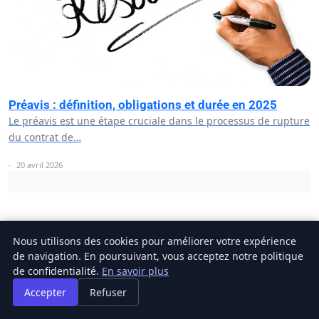
Préavis : définition, obligations et durée en 2025
Le préavis est une étape cruciale dans le processus de rupture
du contrat de…
20 avril 2026
Nous utilisons des cookies pour améliorer votre expérience
de navigation. En poursuivant, vous acceptez notre politique
NEWSLETTER
de confidentialité.
En savoir plus
Inscrivez-vous pour recevoir nos derniers articles
Accepter
Refuser
directement dans votre boîte mail.