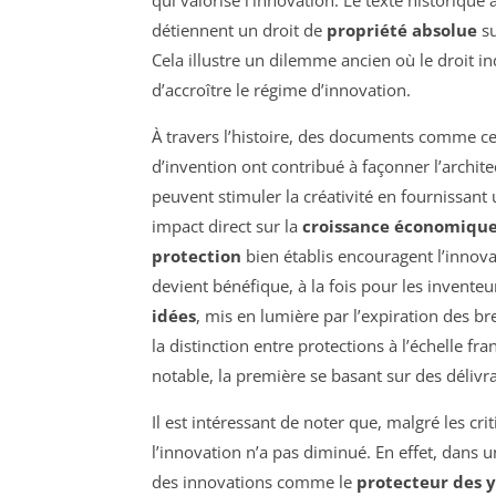
qui valorise l’innovation. Le texte historique 
détiennent un droit de
propriété absolue
su
Cela illustre un dilemme ancien où le droit ind
d’accroître le régime d’innovation.
À travers l’histoire, des documents comme ce
d’invention ont contribué à façonner l’archit
peuvent stimuler la créativité en fournissan
impact direct sur la
croissance économiqu
protection
bien établis encouragent l’innova
devient bénéfique, à la fois pour les invente
idées
, mis en lumière par l’expiration des br
la distinction entre protections à l’échelle fr
notable, la première se basant sur des déli
Il est intéressant de noter que, malgré les cr
l’innovation n’a pas diminué. En effet, dans 
des innovations comme le
protecteur des y