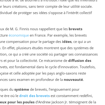
attribué à M. de Boufflers a introduit l’idée que les inventeurs
r leurs créations, sans tenir compte de leur utilité sociale.
ividuel de protéger ses idées s’oppose à l’intérêt collectif
ux de M. G. Finnis nous rappellent que les
brevets
ecture
économique
en France. Par exemple, les brevets
t une compensation pour le partage des
idées
, ce qui a un
e
. En effet, plusieurs études montrent que des systèmes de
tion, ce qui a créé une société où partager ses connaissances
urs et pour la collectivité. Ce mécanisme de
diffusion des
evets, est fondamental dans le cycle d’innovation. Toutefois,
ançaise et celle adoptée par les pays anglo-saxons reste
vrances sans examen en profondeur de la
nouveauté
.
itiques du
système
de brevets, l’engouement pour
une ère où le
droit des brevets
est constamment redéfini,
eux pour les poules
d’Andrew Jackson Jr. témoignent de la