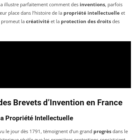
la illustre parfaitement comment des
inventions
, parfois
ur place dans l’histoire de la
propriété intellectuelle
et
i promeut la
créativité
et la
protection des droits
des
 des Brevets d’Invention en France
a Propriété Intellectuelle
 vu le jour dès 1791, témoignent d’un grand
progrès
dans le
historique révèle que les premières protections consistaient