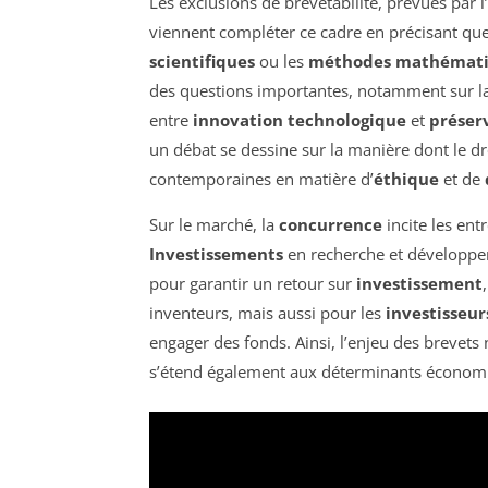
Les exclusions de brevetabilité, prévues par l’
viennent compléter ce cadre en précisant qu
scientifiques
ou les
méthodes mathémat
des questions importantes, notamment sur l
entre
innovation technologique
et
préser
un débat se dessine sur la manière dont le d
contemporaines en matière d’
éthique
et de
Sur le marché, la
concurrence
incite les ent
Investissements
en recherche et développe
pour garantir un retour sur
investissement
inventeurs, mais aussi pour les
investisseur
engager des fonds. Ainsi, l’enjeu des brevets 
s’étend également aux déterminants économi