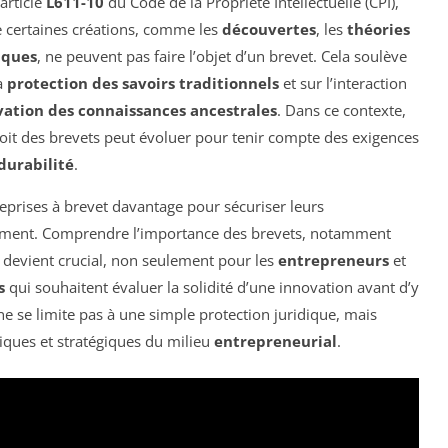
article
L611-10
du Code de la Propriété Intellectuelle (CPI),
e certaines créations, comme les
découvertes
, les
théories
iques
, ne peuvent pas faire l’objet d’un brevet. Cela soulève
a
protection des savoirs traditionnels
et sur l’interaction
vation des connaissances ancestrales
. Dans ce contexte,
roit des brevets peut évoluer pour tenir compte des exigences
durabilité
.
reprises à brevet davantage pour sécuriser leurs
ment. Comprendre l’importance des brevets, notamment
, devient crucial, non seulement pour les
entrepreneurs
et
s
qui souhaitent évaluer la solidité d’une innovation avant d’y
ne se limite pas à une simple protection juridique, mais
ques et stratégiques du milieu
entrepreneurial
.