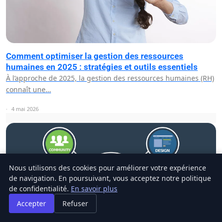
Comment optimiser la gestion des ressources
humaines en 2025 : stratégies et outils essentiels
À l’approche de 2025, la gestion des ressources humaines (RH)
connaît une…
4 mai 2026
Nous utilisons des cookies pour améliorer votre expérience
de navigation. En poursuivant, vous acceptez notre politique
de confidentialité.
En savoir plus
Accepter
Refuser