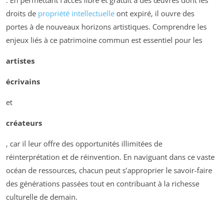
. En permettant l’accès libre et gratuit à des œuvres dont les
droits de
propriété intellectuelle
ont expiré, il ouvre des
portes à de nouveaux horizons artistiques. Comprendre les
enjeux liés à ce patrimoine commun est essentiel pour les
artistes
écrivains
et
créateurs
, car il leur offre des opportunités illimitées de
réinterprétation et de réinvention. En naviguant dans ce vaste
océan de ressources, chacun peut s’approprier le savoir-faire
des générations passées tout en contribuant à la richesse
culturelle de demain.