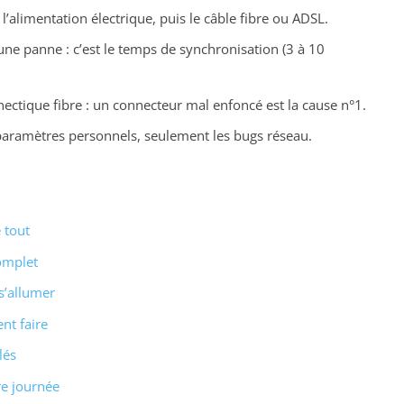
alimentation électrique, puis le câble fibre ou ADSL.
une panne : c’est le temps de synchronisation (3 à 10
nnectique fibre : un connecteur mal enfoncé est la cause n°1.
os paramètres personnels, seulement les bugs réseau.
 tout
omplet
s’allumer
nt faire
lés
re journée