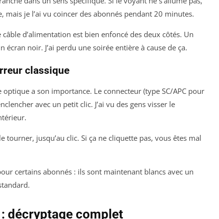
branche dans un sens spécifique. Si le voyant ne s’allume pas,
e, mais je l’ai vu coincer des abonnés pendant 20 minutes.
e câble d’alimentation est bien enfoncé des deux côtés. Un
n écran noir. J’ai perdu une soirée entière à cause de ça.
erreur classique
le optique a son importance. Le connecteur (type SC/APC pour
’enclencher avec un petit clic. J’ai vu des gens visser le
ntérieur.
e tourner, jusqu’au clic. Si ça ne cliquette pas, vous êtes mal
pour certains abonnés : ils sont maintenant blancs avec un
standard.
e : décryptage complet