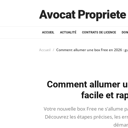
Avocat Propriete 
ACCUEIL
ACTUALITÉ
CONTRATS DE LICENCE
DON
Accueil
Comment allumer une box Free en 2026 : gui
Comment allumer un
facile et r
Votre nouvelle box Free ne s’allume pa
Découvrez les étapes précises, les er
démarr