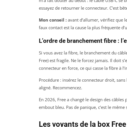
m’a fait douter au début : le câble USB-C se 
essayez de retourner le connecteur. C’est bêt
Mon conseil :
avant d’allumer, vérifiez que l
faux contact est la cause la plus fréquente d’u
L’ordre de branchement fibre : l’
Si vous avez la fibre, le branchement du câb
Free) est fragile. Ne le forcez jamais. Il doit s
connecteur en force, ce qui casse la fibre à l’i
Procédure : insérez le connecteur droit, sans l
aligné. Recommencez.
En 2026, Free a changé le design des câbles 
embout bleu. Pas de panique, c’est le même 
Les voyants de la box Fre