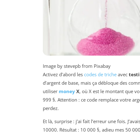
Image by stevepb from Pixabay
Activez d’abord les
codes de triche
avec
test
d’argent de base, mais ça débloque des comma
utiliser
money
X
, où X est le montant que v
999 §. Attention : ce code
remplace
votre arge
perdez.
Et là, surprise : j’ai fait l’erreur une fois. J’
10000. Résultat : 10 000 §, adieu mes 50 000