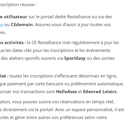
nscription réussie :
e utilisateur
sur le portail dédié Restalliance ou via des
ne
ou
CEdemain
. Assurez-vous d’avoir à jour toutes vos
es.
s activités :
le CE Restalliance met régulièrement à jour les
que les dates clés pour les inscriptions et les événements
es ateliers sportifs ouverts via
SportEasy
ou des sorties
sé :
toutes les inscriptions s’effectuent désormais en ligne,
s que paiement par carte bancaire ou prélèvement automatique.
iser vos transactions sont
HelloAsso
et
Edenred Loisirs
.
ption, vous pouvez suivre vos réservations en temps réel,
irectement via le portail. Avec un espace personnalisé, il est
ivités et gérer entre autres vos préférences selon votre