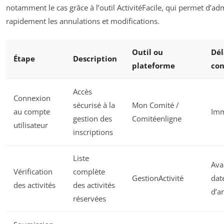
notamment le cas grâce à l’outil ActivitéFacile, qui permet d’ad
rapidement les annulations et modifications.
Outil ou
Dél
Étape
Description
plateforme
con
Accès
Connexion
sécurisé à la
Mon Comité /
au compte
Imm
gestion des
Comitéenligne
utilisateur
inscriptions
Liste
Ava
Vérification
complète
GestionActivité
dat
des activités
des activités
d’a
réservées