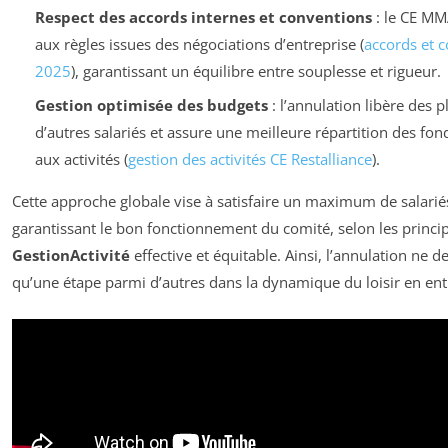
Respect des accords internes et conventions
: le CE MM
aux règles issues des négociations d’entreprise (
accords et 
2025
), garantissant un équilibre entre souplesse et rigueur.
Gestion optimisée des budgets
: l’annulation libère des p
d’autres salariés et assure une meilleure répartition des fon
aux activités (
gestion des activités CE Restalliance
).
Cette approche globale vise à satisfaire un maximum de salarié
garantissant le bon fonctionnement du comité, selon les princi
GestionActivité
effective et équitable. Ainsi, l’annulation ne d
qu’une étape parmi d’autres dans la dynamique du loisir en ent