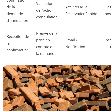
Soumission
Validation
de la
ActivitéFacile /
Dès
de l’action
demande
RéservationRapide
pos
d’annulation
d’annulation
Preuve de la
Réception de
prise en
Email /
Ins
la
compte de
Notification
sou
confirmation
la demande