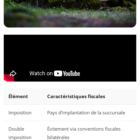
Élément
Caractéristiques fiscales
Imposition
Pays d’implantation de la succursale
Double
Évitement via conventions fiscales
imposition
bilatérales