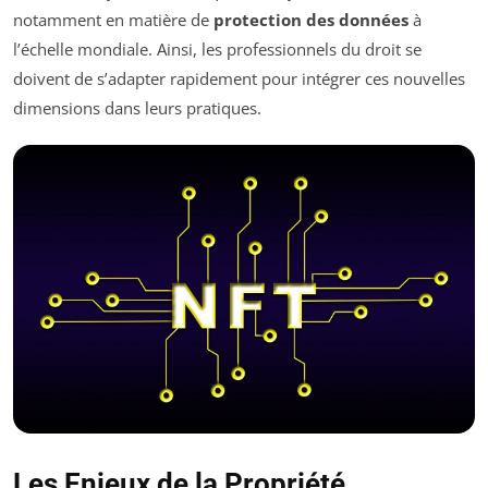
notamment en matière de
protection des données
à
l’échelle mondiale. Ainsi, les professionnels du droit se
doivent de s’adapter rapidement pour intégrer ces nouvelles
dimensions dans leurs pratiques.
Les Enjeux de la Propriété