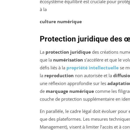
écosystème équilibré est cruciale pour protége
à la
culture numérique
Protection juridique des
La
protection juridique
des créations numér
que la
numérisation
s’accélère et que le v
défis liés à la
propriété intellectuelle
se mu
la
reproduction
non autorisée et la
diffusi
une réflexion approfondie sur les
adaptatio
de
marquage numérique
comme les filigra
couche de protection supplémentaire en identif
En parallèle, le cadre légal doit évoluer pour 
que des plateformes. Les mesures techniques 
Management), visent à limiter l’accès et à co