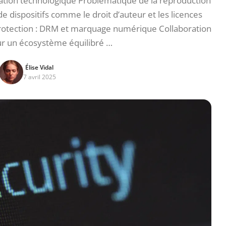
ovation technologique Problématique de la reproduction
e dispositifs comme le droit d’auteur et les licences
protection : DRM et marquage numérique Collaboration
ur un écosystème équilibré …
Élise Vidal
7 avril 2025