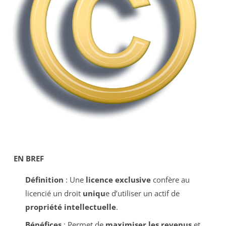
EN BREF
Définition
: Une
licence exclusive
confère au
licencié un droit
uniqu
e d’utiliser un actif de
propriété intellectuelle
.
Bénéfices
: Permet de
maximiser les revenus
et