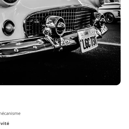
 mécanisme
ivité