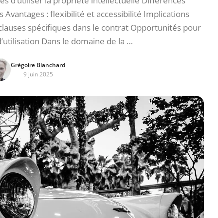
s d’utiliser la propriété intellectuelle Différences
Avantages : flexibilité et accessibilité Implications
clauses spécifiques dans le contrat Opportunités pour
d’utilisation Dans le domaine de la …
Grégoire Blanchard
9 juin 2025