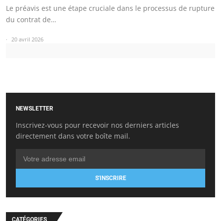
Le préavis est une étape cruciale dans le processus de rupture
du contrat de…
20 avril 2026
NEWSLETTER
Inscrivez-vous pour recevoir nos derniers articles
directement dans votre boîte mail.
S'INSCRIRE
CATÉGORIES