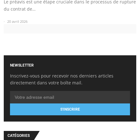
Le préavis est une étape cruciale dans le processus de rupture
du contrat de…
20 avril 2026
NEWSLETTER
Inscrivez-vous pour recevoir nos derniers articles
directement dans votre boîte mail.
S'INSCRIRE
CATÉGORIES