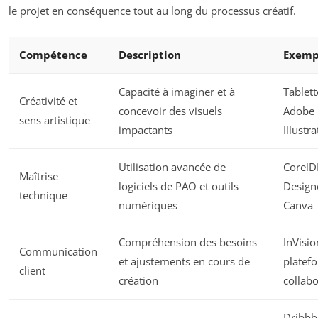
le projet en conséquence tout au long du processus créatif.
Compétence
Description
Exempl
Capacité à imaginer et à
Tablet
Créativité et
concevoir des visuels
Adobe 
sens artistique
impactants
Illustra
Utilisation avancée de
CorelD
Maîtrise
logiciels de PAO et outils
Design
technique
numériques
Canva
Compréhension des besoins
InVisio
Communication
et ajustements en cours de
platef
client
création
collabo
Dribbb