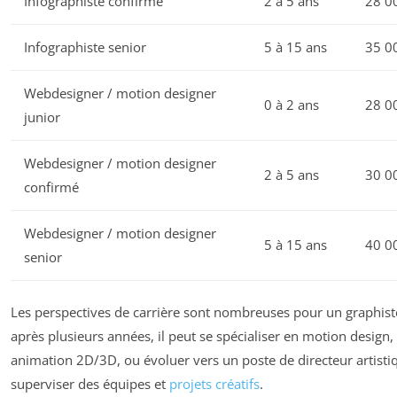
Infographiste confirmé
2 à 5 ans
28 0
Infographiste senior
5 à 15 ans
35 0
Webdesigner / motion designer
0 à 2 ans
28 0
junior
Webdesigner / motion designer
2 à 5 ans
30 0
confirmé
Webdesigner / motion designer
5 à 15 ans
40 0
senior
Les perspectives de carrière sont nombreuses pour un graphist
après plusieurs années, il peut se spécialiser en motion design, i
animation 2D/3D, ou évoluer vers un poste de directeur artisti
superviser des équipes et
projets créatifs
.