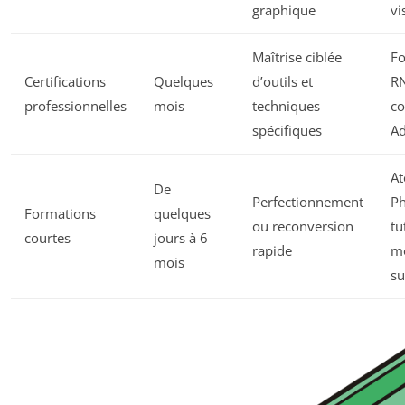
graphique
vi
Maîtrise ciblée
Fo
Certifications
Quelques
d’outils et
R
professionnelles
mois
techniques
co
spécifiques
Ad
At
De
Perfectionnement
Ph
Formations
quelques
ou reconversion
tu
courtes
jours à 6
rapide
mo
mois
su