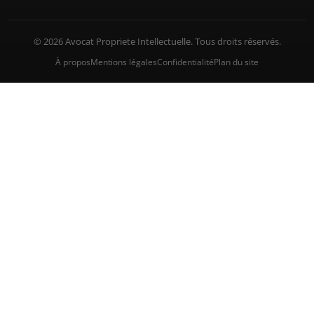
© 2026 Avocat Propriete Intellectuelle. Tous droits réservés.
À propos
Mentions légales
Confidentialité
Plan du site