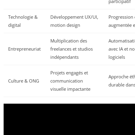
participatif
Technologie &
Développement UX/UI,
Progression d
digital
motion design
augmentée e
Multiplication des
Automatisati
Entrepreneuriat
freelances et studios
avec IA et n
indépendants
logiciels
Projets engagés et
Approche éth
Culture & ONG
communication
durable dans
visuelle impactante