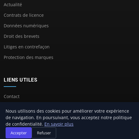
Actualité
Contrats de licence
Données numériques
Droit des brevets
Litiges en contrefaçon
Protection des marques
LIENS UTILES
Contact
Nous utilisons des cookies pour améliorer votre expérience
de navigation. En poursuivant, vous acceptez notre politique
de confidentialité.
En savoir plus
© 2026 Avocat Propriete Intellectuelle. Tous droits réservés.
Accepter
Refuser
À propos
Mentions légales
Confidentialité
Plan du site