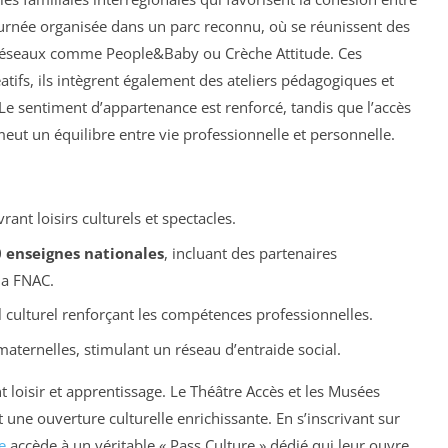
ournée organisée dans un parc reconnu, où se réunissent des
ts réseaux comme People&Baby ou Crèche Attitude. Ces
ifs, ils intègrent également des ateliers pédagogiques et
 Le sentiment d’appartenance est renforcé, tandis que l’accès
meut un équilibre entre vie professionnelle et personnelle.
rant loisirs culturels et spectacles.
 enseignes nationales
, incluant des partenaires
la FNAC.
l culturel renforçant les compétences professionnelles.
maternelles, stimulant un réseau d’entraide social.
t loisir et apprentissage. Le Théâtre Accès et les Musées
 une ouverture culturelle enrichissante. En s’inscrivant sur
e
accède à un véritable « Pass Culture » dédié qui leur ouvre