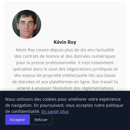
Kévin Roy
Kévin Roy couvre depuis plus de dix ans l’actualité
des contrats de licence et des données numériques
pour la presse professionnelle. Il s’est notamment
spécialisé dans le suivi des négociations juridiques et
des enjeux de propriété intellectuelle liés aux bases
de données et aux plateformes en ligne. Son travail l’a
amené à analyser l’évolution des réglementations
encadrant la monétisation des contenus numériques.
Nous utilisons des cookies pour améliorer votre expérience
Voir tous les articles →
de navigation. En poursuivant, vous acceptez notre politique
de confidentialité.
En savoir plus
Accepter
Refuser