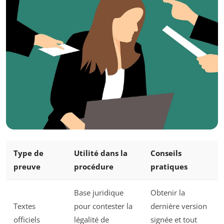
Type de
Utilité dans la
Conseils
preuve
procédure
pratiques
Base juridique
Obtenir la
Textes
pour contester la
dernière version
officiels
légalité de
signée et tout