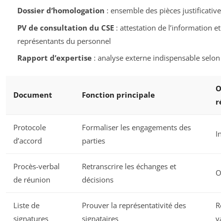
Dossier d’homologation
: ensemble des pièces justificativ
PV de consultation du CSE
: attestation de l’information e
représentants du personnel
Rapport d’expertise
: analyse externe indispensable selon 
O
Document
Fonction principale
r
Protocole
Formaliser les engagements des
I
d’accord
parties
Procès-verbal
Retranscrire les échanges et
O
de réunion
décisions
Liste de
Prouver la représentativité des
R
signatures
signataires
v