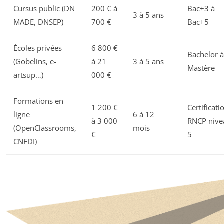
Cursus public (DN
200 € à
Bac+3 à
3 à 5 ans
MADE, DNSEP)
700 €
Bac+5
Écoles privées
6 800 €
Bachelor à
(Gobelins, e-
à 21
3 à 5 ans
Mastère
artsup…)
000 €
Formations en
1 200 €
Certificati
ligne
6 à 12
à 3 000
RNCP nive
(OpenClassrooms,
mois
€
5
CNFDI)